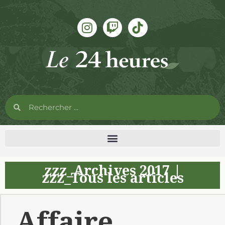
zzz_Archives 2017
|
zzz_Tous les articles
Affaire