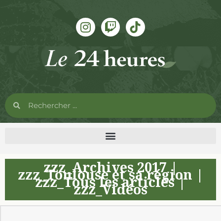
zzz_Archives 2017
|
zzz_Toulouse et sa région
|
zzz_Tous les articles
|
zzz_Vidéos