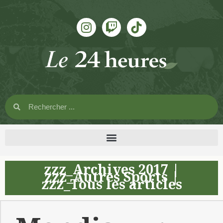
zzz_Archives 2017
|
zzz_Autres Sports
|
zzz_Tous les articles