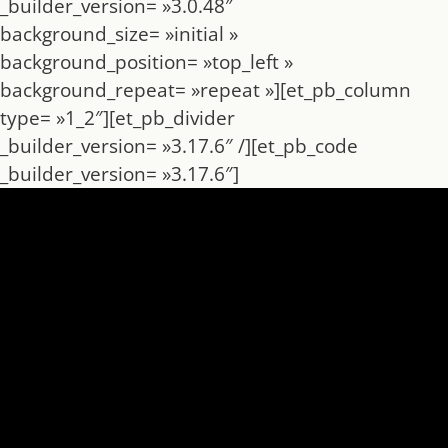
_builder_version= »3.0.48″
background_size= »initial »
background_position= »top_left »
background_repeat= »repeat »][et_pb_column
type= »1_2″][et_pb_divider
_builder_version= »3.17.6″ /][et_pb_code
_builder_version= »3.17.6″]