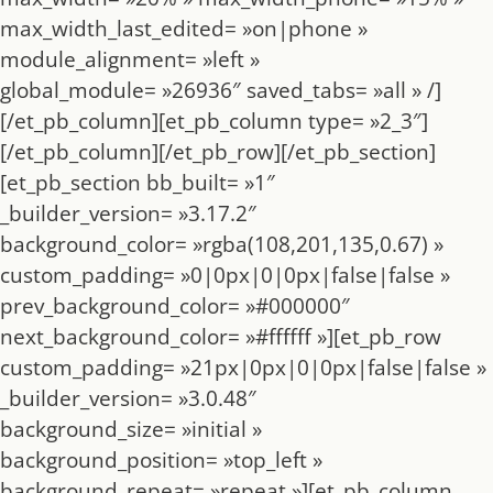
max_width_last_edited= »on|phone »
module_alignment= »left »
global_module= »26936″ saved_tabs= »all » /]
[/et_pb_column][et_pb_column type= »2_3″]
[/et_pb_column][/et_pb_row][/et_pb_section]
[et_pb_section bb_built= »1″
_builder_version= »3.17.2″
background_color= »rgba(108,201,135,0.67) »
custom_padding= »0|0px|0|0px|false|false »
prev_background_color= »#000000″
next_background_color= »#ffffff »][et_pb_row
custom_padding= »21px|0px|0|0px|false|false »
_builder_version= »3.0.48″
background_size= »initial »
background_position= »top_left »
background_repeat= »repeat »][et_pb_column