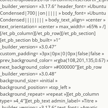
_builder_version= »3.17.6″ header_font= »Ubuntu
Condensed|700||on||||| » body_font= »Ubuntu
Condensed|||||||| » body_text_align= »center »
text_orientation= »center » max_width= »65% » /]
[/et_pb_column][/et_pb_row][/et_pb_section]
[et_pb_section bb_built= »1″
_builder_version= »3.0.47″
custom_padding= »3px|0px|0|0px|false|false »
prev_background_color= »rgba(108,201,135,0.67) 
next_background_color= »#000000″][et_pb_row
_builder_version= »3.0.48″
background_size= »initial »
background_position= »top_left »
background_repeat= »repeat »][et_pb_column
type= »4_4″][et_pb_text admin_label= »Titre »
_builder_version= »3.17.6″ text_font= »Amatic