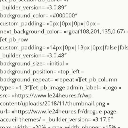
_builder_version= »3.0.89″
background_color= »#000000″
custom_padding= »0px|0px|0px|0px »
next_background_color= »rgba(108,201,135,0.67) »
[et_pb_row
custom_padding= »14px|0px|13px|0px|false|fals
_builder_version= »3.0.48″
background_size= »initial »
background_position= »top_left »
background_repeat= »repeat »][et_pb_column
type= »1_3″][et_pb_image admin_label= »Logo »
src= »https://www.le24heures.fr/wp-
content/uploads/2018/11/thumbnail.png »
url= »https://www.le24heures.fr/drogue-page-
accueil-themes/ » _builder_version= »3.17.6″
max_width= »20% » max_width_phone= »15% »