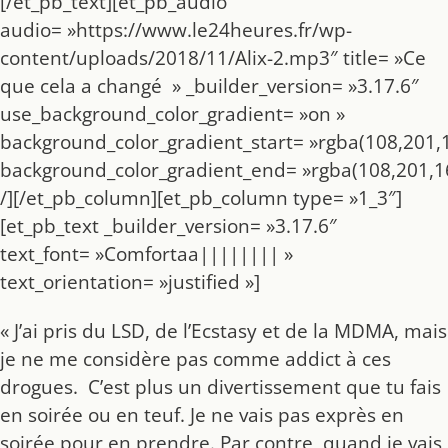
[/et_pb_text][et_pb_audio
audio= »https://www.le24heures.fr/wp-
content/uploads/2018/11/Alix-2.mp3″ title= »Ce
que cela a changé » _builder_version= »3.17.6″
use_background_color_gradient= »on »
background_color_gradient_start= »rgba(108,201,1
background_color_gradient_end= »rgba(108,201,16
/][/et_pb_column][et_pb_column type= »1_3″]
[et_pb_text _builder_version= »3.17.6″
text_font= »Comfortaa|||||||| »
text_orientation= »justified »]
« J’ai pris du LSD, de l’Ecstasy et de la MDMA, mais
je ne me considère pas comme addict à ces
drogues.
C’est plus un divertissement que tu fais
en soirée ou en teuf. Je ne vais pas exprès en
soirée pour en prendre. Par contre, quand je vais