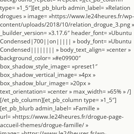
type= »1_5″][et_pb_blurb admin_label= »Relation
drogues » image= »https://www.le24heures.fr/wp-
content/uploads/2018/10/relation_drogue_3.png 
_builder_version= »3.17.6″ header_font= »Ubuntu
Condensed|700||on||||| » body_font= »Ubuntu
Condensed|||||||| » body_text_align= »center »
background_color= »#e09900″
box_shadow_style_image= »preset1″
box_shadow_vertical_image= »4px »
box_shadow_blur_image= »20px »
text_orientation= »center » max_width= »65% » /]
[/et_pb_column][et_pb_column type= »1_5″]
[et_pb_blurb admin_label= »Famille »
url= »https://www.le24heures.fr/drogue-page-
accueil-themes/drogue-famille/ »
image= »https://www.le24heures.fr/wp-