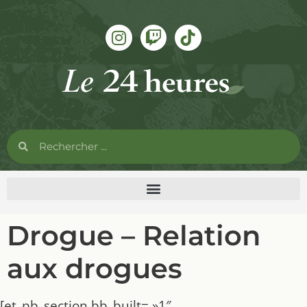
Drogue – Relation
aux drogues
[et_pb_section bb_built= »1″