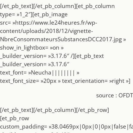
[/et_pb_text][/et_pb_column][et_pb_column
type= »1_2″][et_pb_image
src= »https://www.le24heures.fr/wp-
content/uploads/2018/12/vignette-
NbreConsommateursSubstancesDCC2017.jpg »
show_in_lightbox= »on »
_builder_version= »3.17.6″ /][et_pb_text
_builder_version= »3.17.6″
text_font= »Neucha|||||||| »
text_font_size= »20px » text_orientation= »right »]
source : OFDT
[/et_pb_text][/et_pb_column][/et_pb_row]
[et_pb_row
custom_padding= »38.0469px|0px|0|0px|false|fa