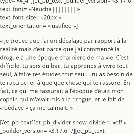
type= »4_4″][et_pb_text _builder_version= »3.17.6″
text_font= »Neucha|||||||| »
text_font_size= »20px »
text_orientation= »justified »]
« Je trouve que j’ai un décalage par rapport à la
réalité mais c’est parce que j’ai commencé la
drogue à une époque charnière de ma vie. C’est
difficile, tu sors du bac, tu apprends à vivre tout
seul, à faire tes études tout seul… tu as besoin de
te raccrocher à quelque chose qui te rassure. En
fait, ce qui me rassurait à l’époque c’était mon
copain qui m’avait mis à la drogue, et le fait de
« bédave » ça me calmait. »
[/et_pb_text][et_pb_divider show_divider= »off »
_builder_version= »3.17.6″ /][et_pb_text