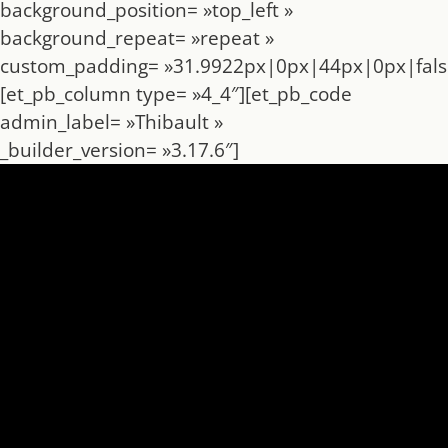
background_position= »top_left »
background_repeat= »repeat »
custom_padding= »31.9922px|0px|44px|0px|false
[et_pb_column type= »4_4″][et_pb_code
admin_label= »Thibault »
_builder_version= »3.17.6″]