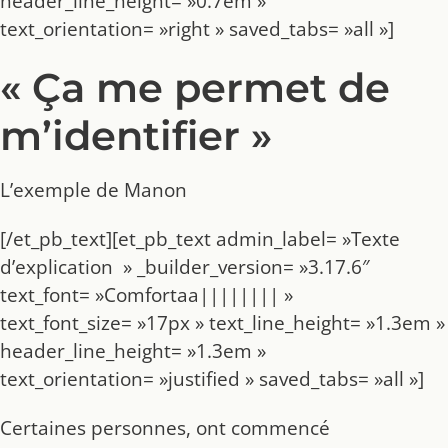
header_line_height= »0.7em »
text_orientation= »right » saved_tabs= »all »]
« Ça me permet de
m’identifier »
L’exemple de Manon
[/et_pb_text][et_pb_text admin_label= »Texte
d’explication » _builder_version= »3.17.6″
text_font= »Comfortaa|||||||| »
text_font_size= »17px » text_line_height= »1.3em »
header_line_height= »1.3em »
text_orientation= »justified » saved_tabs= »all »]
Certaines personnes, ont commencé