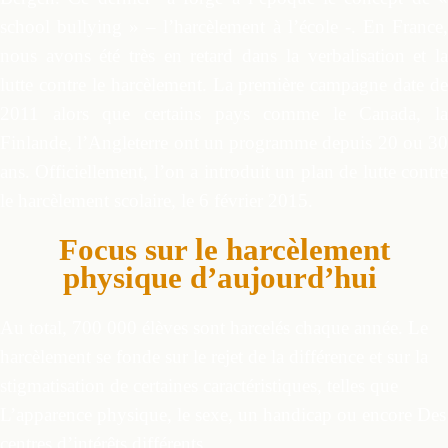
school bullying » – l’harcèlement à l’école -. En France,
nous avons été très en retard dans la verbalisation et la
lutte contre le harcèlement. La première campagne date de
2011 alors que certains pays comme le Canada, la
Finlande, l’Angleterre ont un programme depuis 20 ou 30
ans. Officiellement, l’on a introduit un plan de lutte contre
le harcèlement scolaire, le 6 février 2015.
Focus sur le harcèlement
physique d’aujourd’hui
Au total, 700 000 élèves sont harcelés chaque année. Le
harcèlement se fonde sur le rejet de la différence et sur la
stigmatisation de certaines caractéristiques, telles que
L’apparence physique, le sexe, un handicap ou encore Des
centres d’intérêts différents.