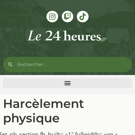
Harcèlement
physique
[et_pb_section fb_built= »1″ fullwidth= »on »