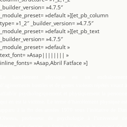
_builder_version= »4.7.5″
_module_preset= »default »][et_pb_column
type= »1_2″ _builder_version= »4.7.5″
_module_preset= »default »][et_pb_text
_builder_version= »4.7.5″
_module_preset= »default »
text_font= »Asap|||||||| »
inline_fonts= »Asap,Abril Fatface »]
Le harcèlement physique est un enchaînement
d’agissements hostiles et de gestes violents répétés visant à
affaiblir psychologiquement et physiquement la personne
qui en est la victime. Le terme d’harcèlement physique est
apparu à la fin des années 1970 sous l’initiative de Dan
Olweus, professeur de psychologie à l’université de
Bergen. Ce dernier a forgé à l’époque le concept de «