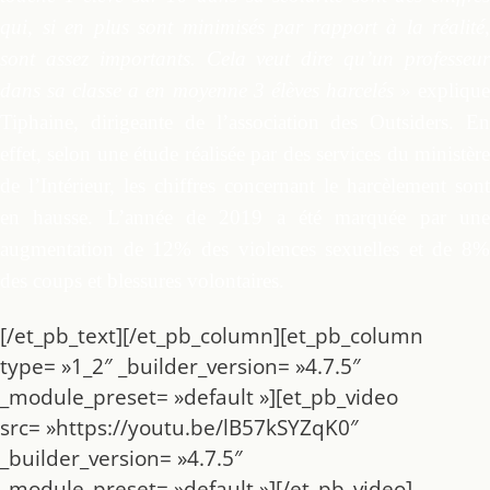
qui, si en plus sont minimisés par rapport à la réalité,
sont assez importants. Cela veut dire qu’un professeur
dans sa classe a en moyenne 3 élèves harcelés »
expliqu
Tiphaine, dirigeante de l’association des Outsiders. En
effet, selon une étude réalisée par des services du ministère
de l’Intérieur, les chiffres concernant le harcèlement sont
en hausse. L’année de 2019 a été marquée par une
augmentation de 12% des violences sexuelles et de 8%
des coups et blessures volontaires.
[/et_pb_text][/et_pb_column][et_pb_column
type= »1_2″ _builder_version= »4.7.5″
_module_preset= »default »][et_pb_video
src= »https://youtu.be/lB57kSYZqK0″
_builder_version= »4.7.5″
_module_preset= »default »][/et_pb_video]