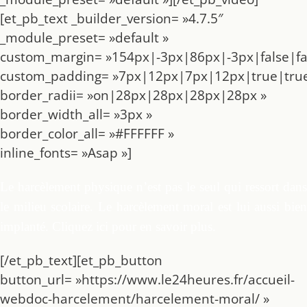
[et_pb_text _builder_version= »4.7.5″
_module_preset= »default »
custom_margin= »154px|-3px|86px|-3px|false|fa
custom_padding= »7px|12px|7px|12px|true|true
border_radii= »on|28px|28px|28px|28px »
border_width_all= »3px »
border_color_all= »#FFFFFF »
inline_fonts= »Asap »]
Le harcèlement physique n’est pas le seul qui ressort dans
le milieu scolaire. Le harcèlement moral est lui aussi bien
implanté. Cliquez ici pour en savoir plus.
[/et_pb_text][et_pb_button
button_url= »https://www.le24heures.fr/accueil-
webdoc-harcelement/harcelement-moral/ »