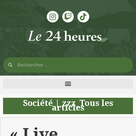
Société
|
zzz_Tous les
articles
« Live