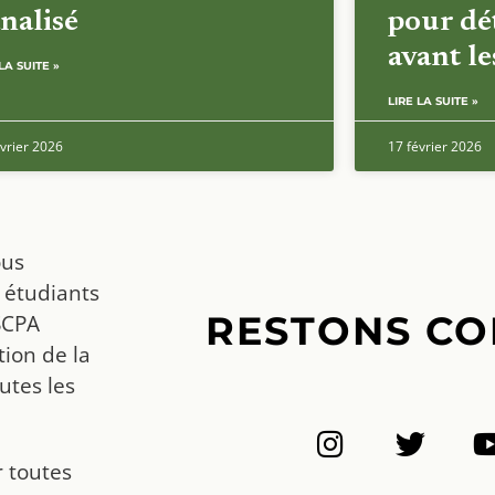
nalisé
pour dét
avant l
LA SUITE »
LIRE LA SUITE »
vrier 2026
17 février 2026
ous
 étudiants
RESTONS CO
SCPA
ion de la
utes les
r toutes