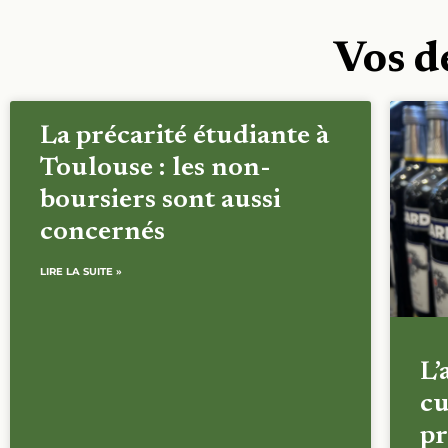
Vos d
La précarité étudiante à
Toulouse : les non-
boursiers sont aussi
concernés
LIRE LA SUITE »
L’
cu
pr