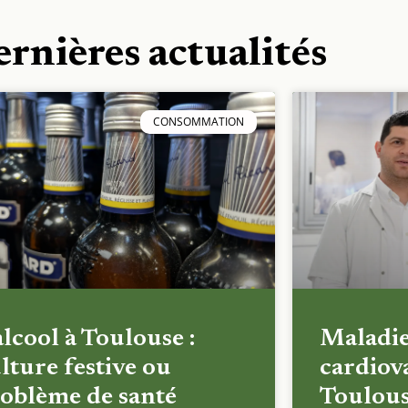
ernières actualités
CONSOMMATION
alcool à Toulouse :
Maladi
lture festive ou
cardiova
oblème de santé
Toulous