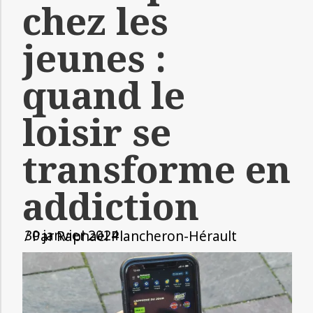
chez les
jeunes :
quand le
loisir se
transforme en
addiction
30 janvier 2024
/ Par
Raphaël Plancheron-Hérault