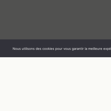
Nous utilisons des cookies pour vous garantir la meilleure expér
L’accompagnement aux
familles : une clé dans la
reconstruction des
relations
La phobie scolaire n’est pas une difficulté
qu’une seule personne doit affronter.