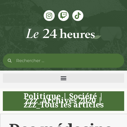
Politique
|
Société
|
zzz_Archives 2020
|
zzz_Tous les articles