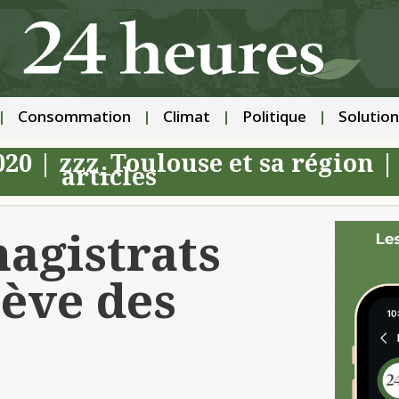
Consommation
Climat
Politique
Solution
020
|
zzz_Toulouse et sa région
articles
magistrats
rève des