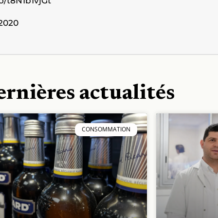
co/t8N1b1vjGt
 2020
ernières actualités
CONSOMMATION