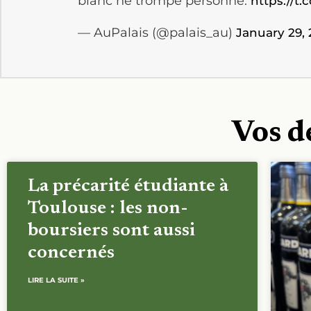
blanc ne trompe personne.
https://t.
— AuPalais (@palais_au)
January 29,
Vos d
La précarité étudiante à
Toulouse : les non-
boursiers sont aussi
concernés
LIRE LA SUITE »