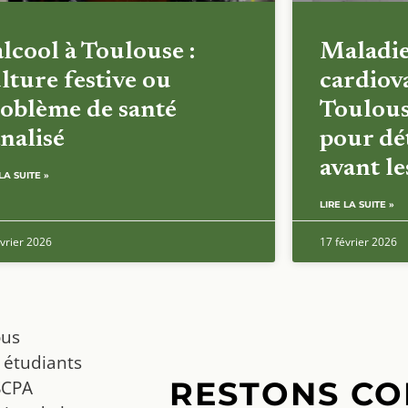
alcool à Toulouse :
Maladi
lture festive ou
cardiova
oblème de santé
Toulous
nalisé
pour dét
avant l
LA SUITE »
LIRE LA SUITE »
vrier 2026
17 février 2026
ous
 étudiants
RESTONS CO
SCPA