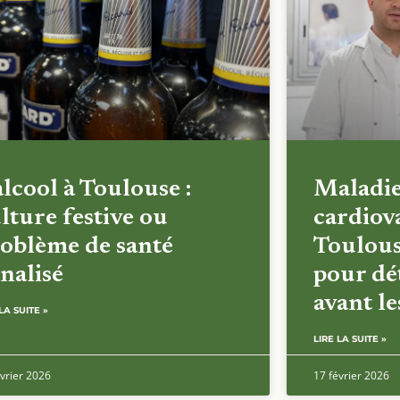
alcool à Toulouse :
Maladi
lture festive ou
cardiova
oblème de santé
Toulous
nalisé
pour dét
avant l
LA SUITE »
LIRE LA SUITE »
vrier 2026
17 février 2026