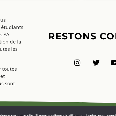
ous
 étudiants
RESTONS CO
SCPA
ion de la
utes les
r toutes
 et
us sont
NOUS CONTACTER
ience sur notre site. Si vous continuez à utiliser ce dernier, nous cons