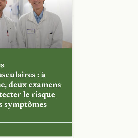
es
sculaires : à
e, deux examens
ecter le risque
es symptômes