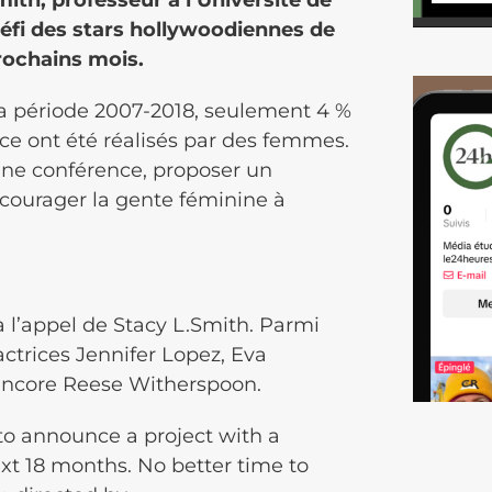
mith, professeur à l’Université de
défi des stars hollywoodiennes de
prochains mois.
la période 2007-2018, seulement 4 %
ice ont été réalisés par des femmes.
une conférence, proposer un
ncourager la gente féminine à
à l’appel de Stacy L.Smith. Parmi
 actrices Jennifer Lopez, Eva
encore Reese Witherspoon.
to announce a project with a
ext 18 months. No better time to