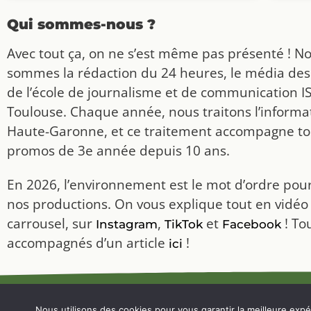
Qui sommes-nous ?
Avec tout ça, on ne s’est même pas présenté ! N
sommes la rédaction du 24 heures, le média des
de l’école de journalisme et de communication I
Toulouse. Chaque année, nous traitons l’informat
Haute-Garonne, et ce traitement accompagne to
promos de 3e année depuis 10 ans.
En 2026, l’environnement est le mot d’ordre pou
nos productions. On vous explique tout en vidéo
carrousel, sur
,
et
! To
Instagram
TikTok
Facebook
accompagnés d’un article
!
ici
MENTIONS LÉGALES
Nous utilisons des cookies pour vous garantir la meilleure expér