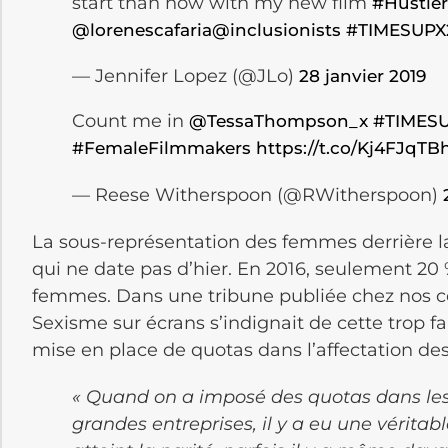
start than now with my new film
#Hustler
@lorenescafaria
@inclusionists
#TIMESUPX
— Jennifer Lopez (@JLo)
28 janvier 2019
Count me in
@TessaThompson_x
#TIMES
#FemaleFilmmakers
https://t.co/Kj4FJqTB
— Reese Witherspoon (@RWitherspoon)
La sous-représentation des femmes derrière 
qui ne date pas d’hier. En 2016, seulement 20 
femmes. Dans une tribune publiée chez nos co
Sexisme sur écrans s’indignait de cette trop f
mise en place de quotas dans l’affectation de
« Quand on a imposé des quotas dans les
grandes entreprises, il y a eu une véritab