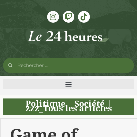
Politique
|
Société
|
zzz_Tous les articles
Game of