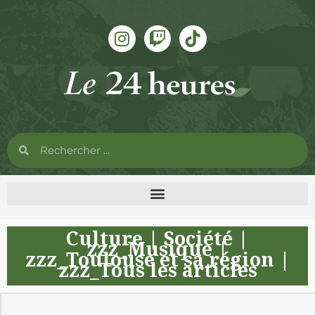
Culture
|
Société
|
zzz_Musique
|
zzz_Toulouse et sa région
|
zzz_Tous les articles