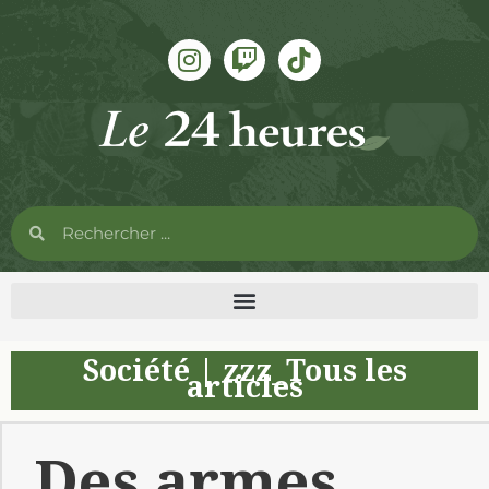
Société
|
zzz_Tous les
articles
Des armes