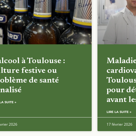
alcool à Toulouse :
Maladi
lture festive ou
cardiova
oblème de santé
Toulous
nalisé
pour dét
avant l
LA SUITE »
LIRE LA SUITE »
vrier 2026
17 février 2026