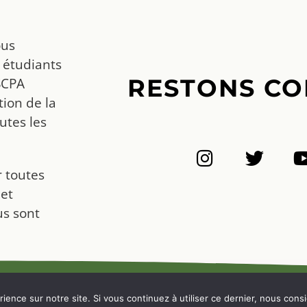
ous
 étudiants
RESTONS CO
SCPA
ion de la
utes les
r toutes
 et
us sont
NOUS CONTACTER
ience sur notre site. Si vous continuez à utiliser ce dernier, nous cons