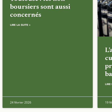
boursiers sont aussi
concernés
LIRE LA SUITE »
L’
cu
pr
ba
LIRE 
24 février 2026
19 fé