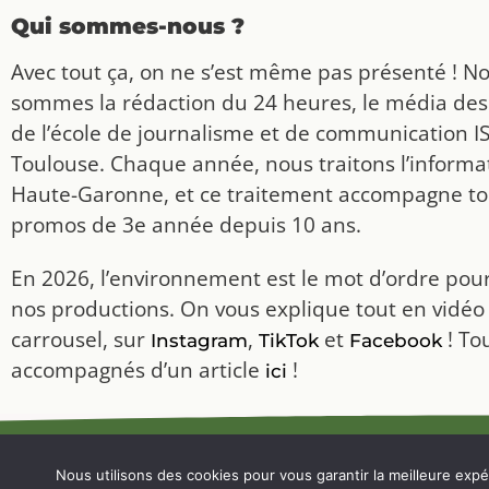
Qui sommes-nous ?
Avec tout ça, on ne s’est même pas présenté ! N
sommes la rédaction du 24 heures, le média des
de l’école de journalisme et de communication I
Toulouse. Chaque année, nous traitons l’informat
Haute-Garonne, et ce traitement accompagne to
promos de 3e année depuis 10 ans.
En 2026, l’environnement est le mot d’ordre pou
nos productions. On vous explique tout en vidéo
carrousel, sur
,
et
! To
Instagram
TikTok
Facebook
accompagnés d’un article
!
ici
MENTIONS LÉGALES
Nous utilisons des cookies pour vous garantir la meilleure expér