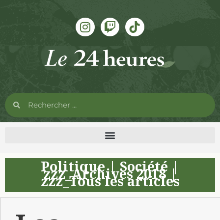
Politique
|
Société
|
zzz_Archives 2018
|
zzz_Tous les articles