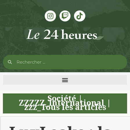
Société
|
ZZZZZ_International
|
zzz_Tous les articles