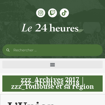
zzz_Archives 2017
|
zzz_Archives 2018
|
zzz_Toulouse et sa région