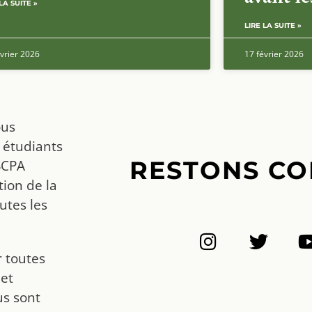
LA SUITE »
LIRE LA SUITE »
vrier 2026
17 février 2026
ous
 étudiants
RESTONS CO
SCPA
ion de la
utes les
r toutes
 et
us sont