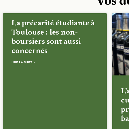
Vos d
La précarité étudiante à
Toulouse : les non-
boursiers sont aussi
concernés
LIRE LA SUITE »
L’
cu
pr
ba