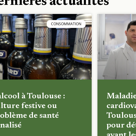
ernières actualités
CONSOMMATION
alcool à Toulouse :
Maladi
lture festive ou
cardiova
oblème de santé
Toulous
nalisé
pour dét
avant l