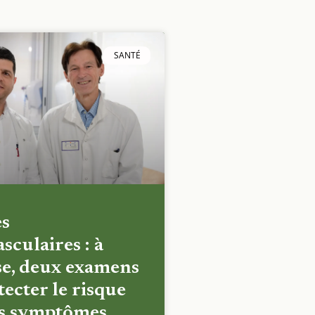
SANTÉ
es
sculaires : à
e, deux examens
ecter le risque
es symptômes