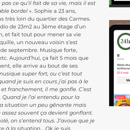
 pas ce qu’il fait de sa vie, mais il est
able bordel »
. Sophie a 23 ans,
s très loin du quartier des Carmes.
studio de 23m2 au 3ème étage d’un
n, et fait tout pour mener sa vie
uille, un nouveau voisin s’est
 de septembre. Musique forte,
tc. Aujourd’hui, ça fait 5 mois que
ent, elle arrive au bout de ses
 musique super fort, ou c’est tout
and je suis en cours j’ai pas à le
, et franchement, il me gonfle. C’est
us. Quand je l’ai entendu pour la
é la situation un peu gênante mais
assez souvent ça devient gonflant.
olé, on s’entend tous. J’avoue que je
à la situation… Ok je suis