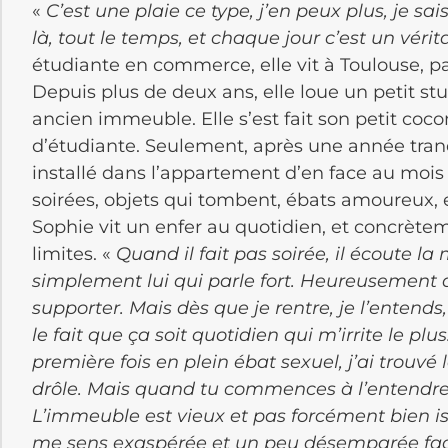
«
C’est une plaie ce type, j’en peux plus, je sais
là, tout le temps, et chaque jour c’est un vérit
étudiante en commerce, elle vit à Toulouse, pa
Depuis plus de deux ans, elle loue un petit 
ancien immeuble. Elle s’est fait son petit coco
d’étudiante. Seulement, après une année tranq
installé dans l’appartement d’en face au mois
soirées, objets qui tombent, ébats amoureux, e
Sophie vit un enfer au quotidien, et concrètem
limites. «
Quand il fait pas soirée, il écoute la
simplement lui qui parle fort. Heureusement qu
supporter. Mais dès que je rentre, je l’entends
le fait que ça soit quotidien qui m’irrite le pl
première fois en plein ébat sexuel, j’ai trouv
drôle. Mais quand tu commences à l’entendre 
L’immeuble est vieux et pas forcément bien is
me sens exaspérée et un peu désemparée face 