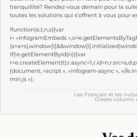
tranquillité? Rendez-vous demain pour la sui
toutes les solutions qui s’offrent à vous pour e
!function(e,t,n,s){var
i= »InfogramEmbeds »,o=e.getElementsByTagName(t
(s=a+s),window[i]&&window[i].initialized)wind
if(!e.getElementById(n)){var
r=e.createElement(t);r.async=1,r.id=n,r.src=s,d.
(document, »script », »infogram-async », »//e.
min.js »);
Les Français et les nui
Create column 