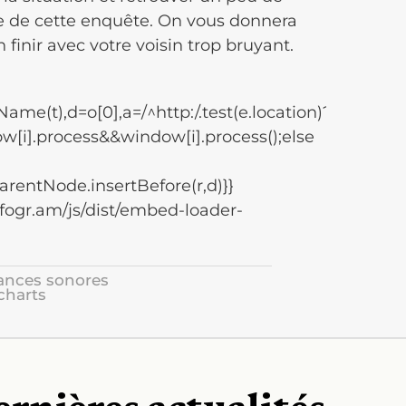
te de cette enquête. On vous donnera
n finir avec votre voisin trop bruyant.
),d=o[0],a=/^http:/.test(e.location)? »http: »: »htt
ow[i].process&&window[i].process();else
parentNode.insertBefore(r,d)}}
infogr.am/js/dist/embed-loader-
sances sonores
charts