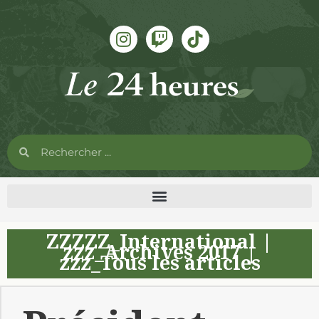
ZZZZZ_International
|
zzz_Archives 2017
|
zzz_Tous les articles