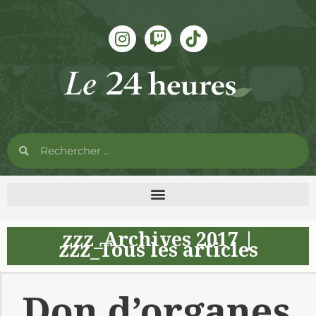
zzz_Archives 2017
|
zzz_Tous les articles
Don d’organes