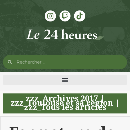
zzz_Archives 2017
|
zzz_Toulouse et sa région
|
zzz_Tous les articles