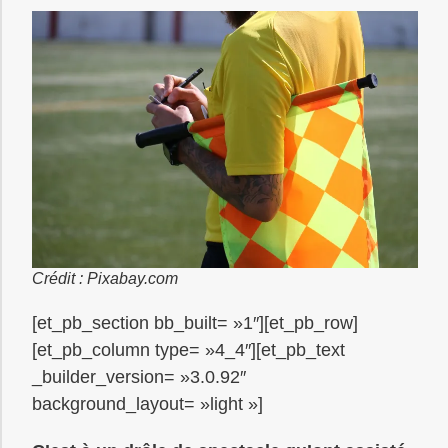
Crédit : Pixabay.com
[et_pb_section bb_built= »1″][et_pb_row]
[et_pb_column type= »4_4″][et_pb_text
_builder_version= »3.0.92″
background_layout= »light »]