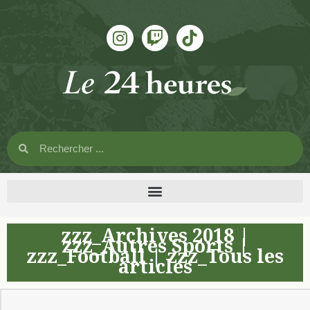
zzz_Archives 2018
|
zzz_Autres Sports
|
zzz_Football
|
zzz_Tous les
articles