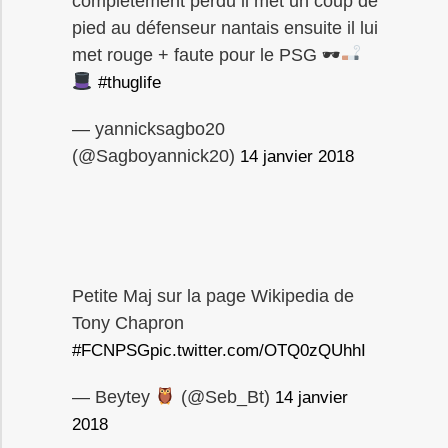
complètement perdu il met un coup de
pied au défenseur nantais ensuite il lui
met rouge + faute pour le PSG 🕶
#thuglife
— yannicksagbo20
(@Sagboyannick20)
14 janvier 2018
Petite Maj sur la page Wikipedia de
Tony Chapron
#FCNPSG
pic.twitter.com/OTQ0zQUhhI
— Beytey
(@Seb_Bt)
14 janvier
2018